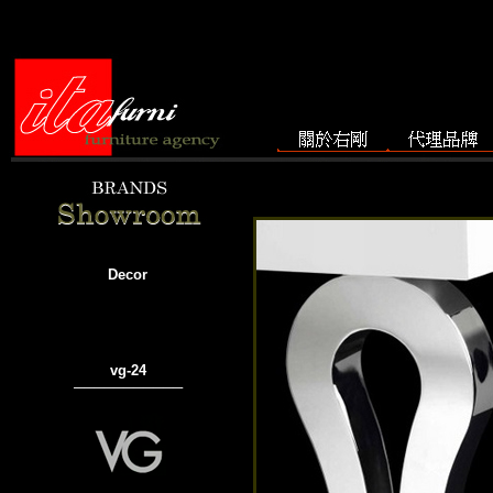
Decor
vg-24
───────────