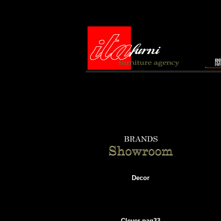
Decor
Clever pag3
3