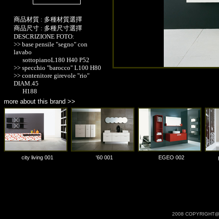
商品材質 : 多種材質選擇
商品尺寸 : 多種尺寸選擇
DESCRIZIONE FOTO:
>> base pensile "segno" con
lavabo
sottopianoL180 H40 P52
>> specchio "barocco" L100 H80
>> contenitore girevole "rio"
DIAM.45
H188
more about this brand >>
city living 001
'60 001
EGEO 002
2008 COPYRIGHT@