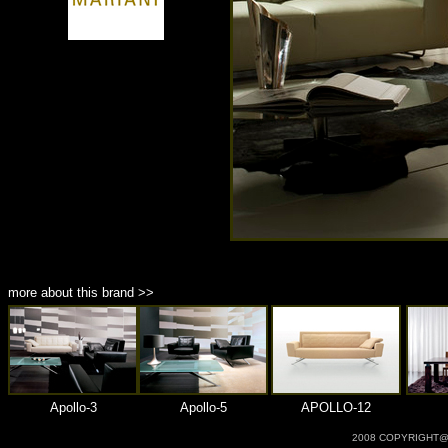
商品材質 : 多種材質選擇
more about this brand >>
Apollo-3
Apollo-5
APOLLO-12
2008 COPYRIGHT@