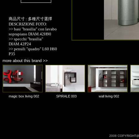
商品材質 : 多種材質選擇
商品尺寸 : 多種尺寸選擇
DESCRIZIONE FOTO:
>> basi "brasilia" con lavabo
soprapiano DIAM.42H90
>> specchi "brasilia"
DIAM.42P24
>> pensili "quadro" L60 H60
P35
more about this brand >>
magic box living 002
SPIRALE 003
wall living 002
2008 COPYRIGHT@