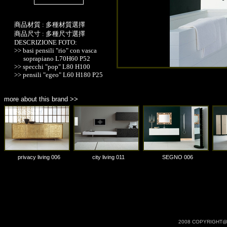
商品材質 : 多種材質選擇
商品尺寸 : 多種尺寸選擇
DESCRIZIONE FOTO:
>> basi pensili "rio" con vasca
soprapiano L70H60 P52
>> specchi "pop" L80 H100
>> pensili "egeo" L60 H180 P25
L40 H180P17
more about this brand >>
privacy living 006
city living 011
SEGNO 006
2008 COPYRIGHT@