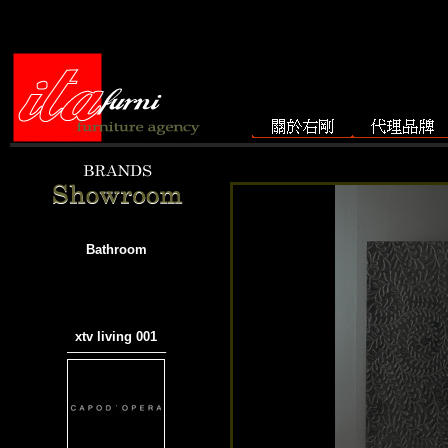
Bathroom
xtv living 001
───────────